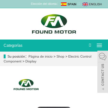
Elección del idioma：
∷
Categorías
Camb
naveg
Su posición：
Página de inicio
>
Shop
>
Electric Control
Component
>
Display