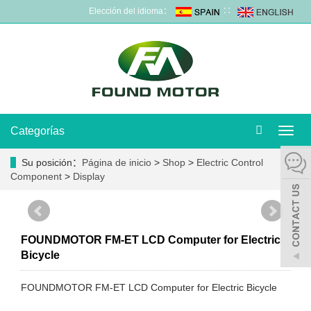
Elección del idioma：
∷
Categorías
Camb
naveg
Su posición：
Página de inicio
>
Shop
>
Electric Control
Component
>
Display
FOUNDMOTOR FM-ET LCD Computer for Electric
Bicycle
FOUNDMOTOR FM-ET LCD Computer for Electric Bicycle