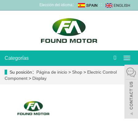
Elección del idioma：
∷
Categorías
Camb
naveg
Su posición：
Página de inicio
>
Shop
>
Electric Control
Component
>
Display