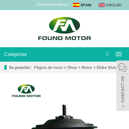
Elección del idioma：
∷
Categorías
Camb
naveg
Su posición：
Página de inicio
>
Shop
>
Motor
>
Ebike Motor