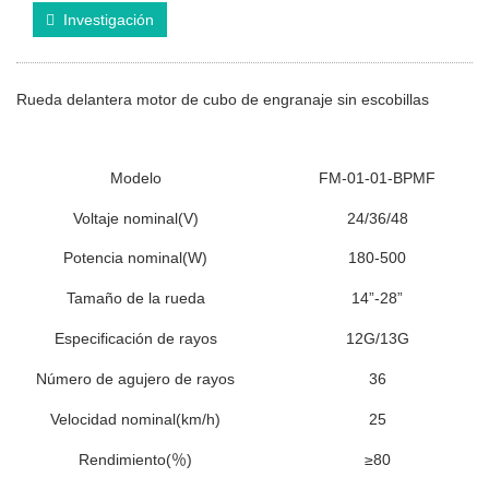
Investigación
Rueda delantera motor de cubo de engranaje sin escobillas
Model
o
FM-01-01-
BPMF
Voltaje nominal
(V)
24/36/48
Potencia nominal
(W)
180-
500
T
a
ma
ño de la rueda
14
”
-28
”
Es
pecificación
de rayos
12G/13G
Número de agujero de rayos
36
Velocidad nominal
(km/h)
25
Rendimiento
(
％
)
≥8
0